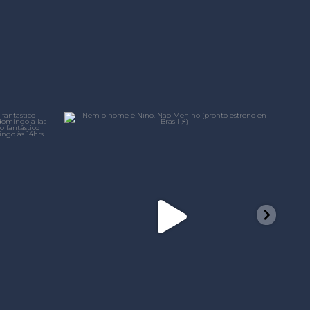
laformacine
Jun 21