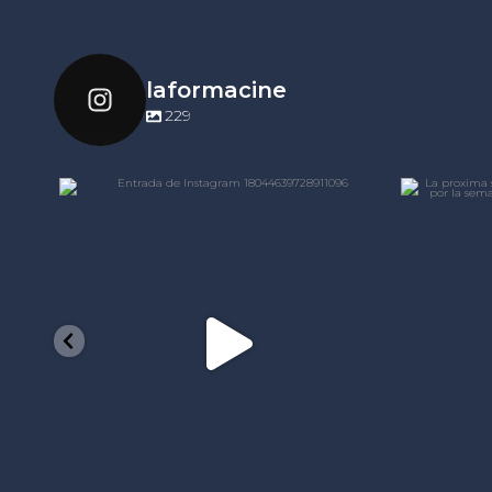
laformacine
229
laformacine
Nov 21