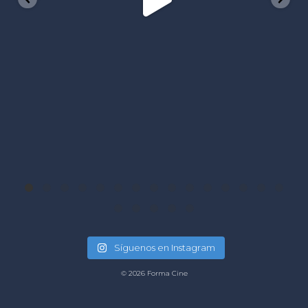
La proxima semana tendremos funcio
FIEBRE
...
Síguenos en Instagram
© 2026 Forma Cine