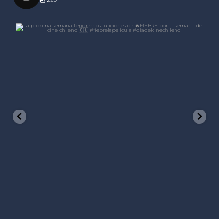
229
laformacine
Nov 21