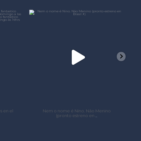
e
laformacine
Jun 21
 Não Menino
FIEBRE disponible para Chile en
o en
Ondamedia
...
...