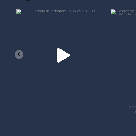
laformacine
Nov 21
La proxima semana tendremos
funciones de
FIEBRE
...