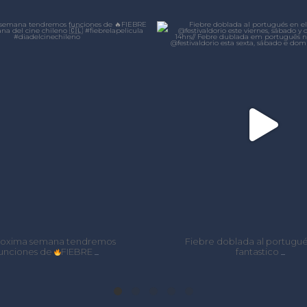
laformacine
laformacin
Oct 11
Oct 10
Fiebre doblada al portugués en el
Nem o nome é Nino.
fantastico
(pronto estren
...