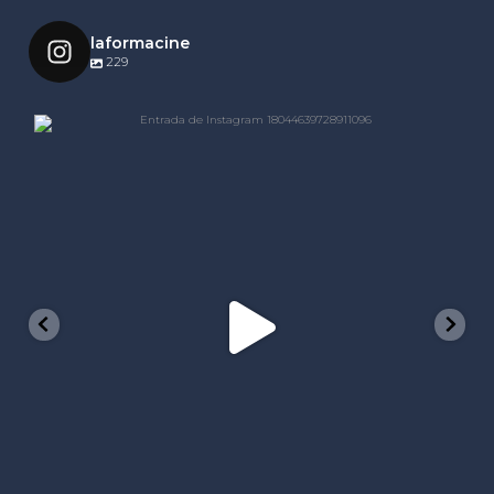
laformacine
229
laformacine
Nov 25