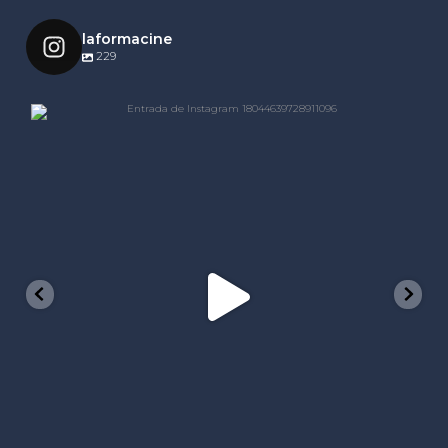
laformacine
229
laformacine
Nov 25